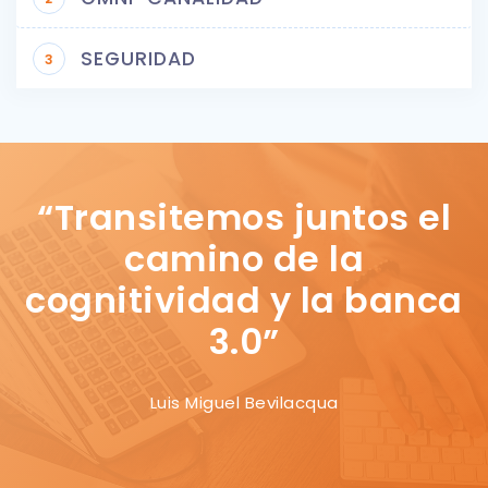
SEGURIDAD
3
“Transitemos juntos el
camino de la
cognitividad y la banca
3.0”
Luis Miguel Bevilacqua