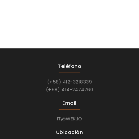
Teléfono
(+58) 412-3218339
(+58) 414-2474760
Email
IT@WEK.IO
Ubicación